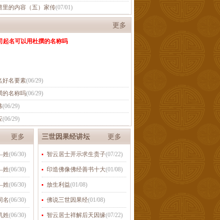
谱里的内容（五）家传
(
07/01
)
更多
司起名可以用杜撰的名称吗
名好名要素
(
06/29
)
撰的名称吗
(
06/29
)
讳
(
06/29
)
应
(
06/29
)
更多
三世因果经讲坛
更多
—姓
(
06/30
)
智云居士开示求生贵子
(
07/22
)
—姓
(
06/30
)
印造佛像佛经善书十大
(
01/08
)
—姓
(
06/30
)
放生利益
(
01/08
)
同名
(
06/30
)
佛说三世因果经
(
01/08
)
机姓
(
06/30
)
智云居士祥解后天因缘
(
07/22
)