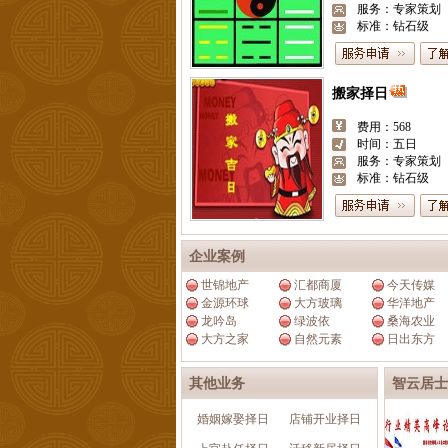
服务：专家策划
标准：钻石级
搬家择日
费用：568
时间：五日
服务：专家策划
标准：钻石级
企业案例
世锦地产
汇都商厦
今天传媒
金源环球
大方玻璃
华洋地产
龙吟岛
绿波依
桑海农业
大方之家
自然元素
日出东方
其他业务
智云居士
婚姻嫁娶择日
店铺开业择日