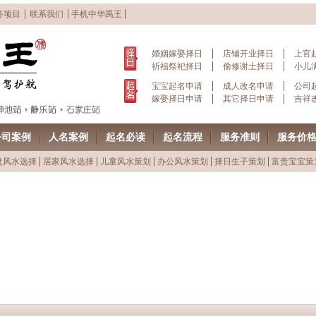
务项目
联系我们
手机中华禹王
婚姻嫁娶择日
店铺开业择日
上官
祈福祭祀择日
偷修谢土择日
小儿
宝宝起名申请
成人改名申请
公司
嫁娶择日申请
其它择日申请
吉祥
公司案例
人名案例
起名必读
起名流程
服务准则
服务价
盘风水选择
居家风水选择
儿童风水策划
办公风水策划
择日生子策划
富贵宝宝策