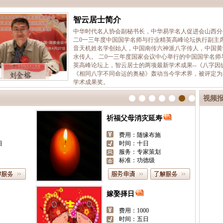
智云居士简介
中华时代名人协会副秘书长，中华易学名人促进会山西分
二0一三年度中国国学名师与行业精英高峰论坛执行副主
音天机姓名学创始人，中国南传六神派八字传人，中国黄
水传人。 二0一三年度国家会议中心举行的中国国学名师
英高峰论坛上，智云居士的两项最新学术成果--《八字因
《相同八字不同命运的奥秘》轰动当今学术界，被评定为
学术成果奖。
视频
祈福父母消灾延寿
费用：随缘布施
日
时间：十日
服务：专家策划
标准：功德级
嫁娶择日
费用：1000
时间：五日