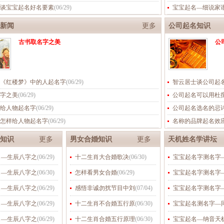
谈宝宝起名好名要素
(
06/29
)
宝宝起名—细说家
新闻
更多
公司起名知识
古书取名字之美
公
《红楼梦》中的人起名字
(
06/29
)
智云居士谈公司起
字之美
(
06/29
)
公司起名可以用杜
给人物起名字
(
06/29
)
公司起名选名的忌
怎样给人物起名字
(
06/29
)
名称的品牌起名效
知识
更多
男女合婚知识
更多
天机姓名学讲坛
名—生辰八字之
(
06/29
)
十二生肖大合婚歌决
(
06/30
)
宝宝起名字测名字
名—生辰八字之
(
06/30
)
怎样看男女合婚
(
06/29
)
宝宝起名字测名字
名—生辰八字之
(
06/29
)
感悟非诚勿扰节目中刘
(
07/04
)
宝宝起名字测名字
名—生辰八字之
(
06/29
)
十二生肖不合婚五行原
(
06/30
)
宝宝起名测名字—
名—生辰八字之
(
06/29
)
十二生肖合婚五行原理
(
06/30
)
宝宝起名—纳音天