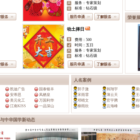
服务：专家策划
标准：钻石级
荣誉
动土择日
费用：500
时间：五日
服务：专家策划
标准：钻石级
人名案例
凯迪广告
国泰银丰
郭子溦
韩翔宇
裴
安蒂思
凤栖皇
宋雨霏
薄云天
王
美元化工
万国利华
邓晴文
官宇腾
肖
江南KISS
一品深山
柳雨欣
云海峰
雒
与中华国学新动态