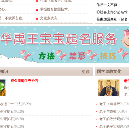
职业道德。
精通《姓名学》理论。
作品一文不值！
之心。
掌握姓名预测技术。
◎社会上部分起名馆
是，不故弄玄虚。
文化素质高。
是由加盟商私下起名
知识
更多
国学道教文化
双鱼座诞生守护石
老
道
术
改运二十二法
(
03/29
)
老子《道德经》
(
03
生守护石
(
06/20
)
老子与道教
(
06/03
)
生守护石
(
06/20
)
老子的政治观
(
03/29
生守护石
(
06/20
)
老子的宇宙观
(
03/29