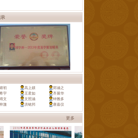
展示
婧初
高上媄
郑涵之
希宇
王君如
齐展华
晴文
文照涵
钟雅多
梓溦
洪铭邦
唐嘉仪
更多