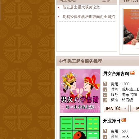
智云居士重大获奖论文
周易经典实战培训班面向全国招
中华禹王起名服务推荐
男女合婚咨询
费用：1000
时间：现场或三
服务：专家咨询
标准：钻石级
开业择日
费用：588
时间：三天