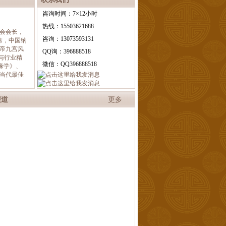
咨询时间：7×12小时
热线：15503621688
会会长，
咨询：13073593131
席，中国纳
帝九宫风
QQ询：396888518
与行业精
微信：QQ396888518
缘学》、
当代最佳
报道
更多