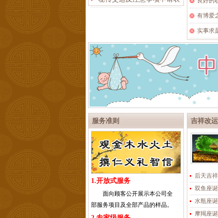
良好的
有博爱
实事求
服务准则
吉祥改运
后天吉祥
1.开放式服务
双鱼座诞
面向顾客公开展示本公司全
水瓶座诞
部服务项目及全部产品的样品。
摩羯座诞
2.专家级服务