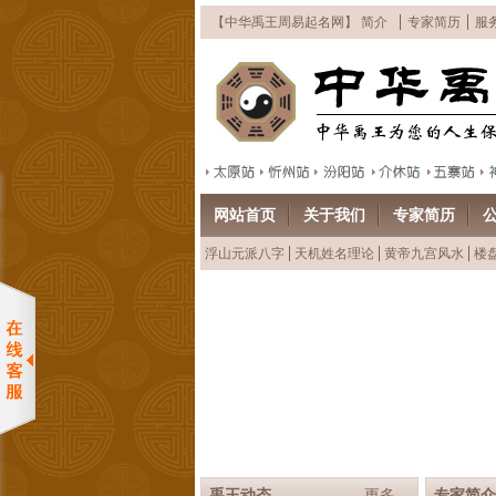
【中华禹王周易起名网】 简介
专家简历
服
网站首页
关于我们
专家简历
浮山元派八字
天机姓名理论
黄帝九宫风水
楼
纳音天机姓名预测学面授班面向
禹王动态
更多
专家简介