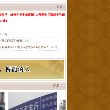
更多
面相学、缘份学等多角度谈“上善基金拦截郝小毛贩
车”事件
03/29
)
年男女面痣手相图
(
03/29
)
等多角度谈“上善基金拦截郝小毛贩狗车
(
06/21
)
更多