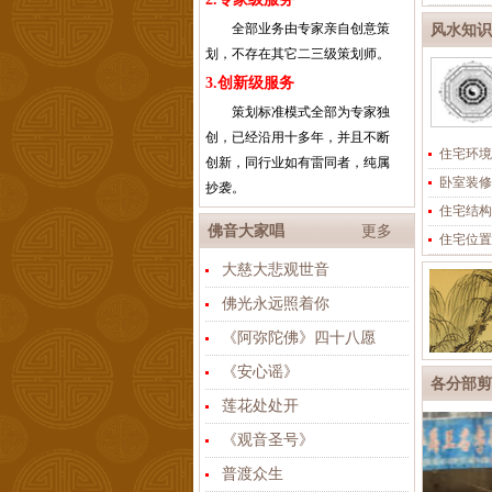
全部业务由专家亲自创意策
风水知识
划，不存在其它二三级策划师。
3.创新级服务
策划标准模式全部为专家独
创，已经沿用十多年，并且不断
住宅环境
创新，同行业如有雷同者，纯属
卧室装修
抄袭。
住宅结构
佛音大家唱
更多
住宅位置
大慈大悲观世音
佛光永远照着你
《阿弥陀佛》四十八愿
《安心谣》
各分部剪
莲花处处开
《观音圣号》
普渡众生