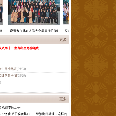
更多
辰八字十二生肖出生月神煞表
出生月神煞表
(
06/03
)
四卦爻象全图
(
03/29
)
)
更多
自总部专家之手！
，业务由弟子或者其它二三级预测师处理，这样的