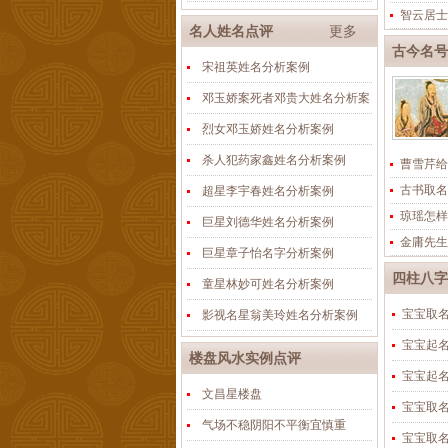
智云居士
名人姓名点评
更多
古今名号
宋祖英姓名分析案例
邓玉娇案死者邓贵大姓名分析案
烈女邓玉娇姓名分析案例
杀人犯药家鑫姓名分析案例
曹雪芹给
古书取名
超星李宇春姓名分析案例
琼瑶怎样
巨星刘德华姓名分析案例
金庸先生
巨星章子怡名字分析案例
四柱八字
童星林妙可姓名分析案例
宝宝取
影视名星翁美玲姓名分析案例
宝宝起
楼盘风水实例点评
宝宝起
文昌星楼盘
宝宝取
气场不稳阴阳不平衡宜慎重
宝宝取