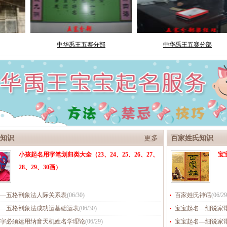
知识
更多
百家姓氏知识
小孩起名用字笔划归类大全（23、24、25、26、27、
宝
28、29、30画）
—五格剖象法人际关系表
(
06/30
)
百家姓氏神话
(
06/29
—五格剖象法成功运基础运表
(
06/30
)
宝宝起名—细说家
字必须运用纳音天机姓名学理论
(
06/29
)
宝宝起名—细说家