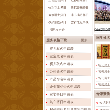
上官赴任择日
迁移新居择日
修造动土择日
祈福祭祀择日
偷修谢土择日
小儿满月择日
孕妇剖腹择日
吉祥改运事项
测男女合婚
国学姓名
服务表格下载
更多
婴儿起名申请表
宝宝取名申请表
婴儿取名申请表
智云居士
公司命名申请表
智云居士
智云居士
产品命名申请表
智云居士
企业商标命名申请表
专家素质
嫁娶择日申请表
其它择日申请表
知识渊
秘传交运及注意事项申请表