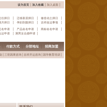
设为首页
加入收藏
加入桌面
赴任择日
迁移新居择日
修造动土择日
满月择日
孕妇剖腹择日
吉祥改运事项
起名申请
产品命名申请
商标命名申请
改运申请
测男女合婚申请
格
付款方式
分部地址
招商加盟
划
三世因果咨询
吉祥开运咨询
国学教育培训
联系我们