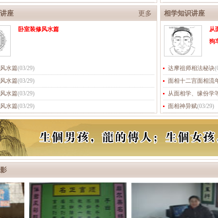
讲座
更多
相学知识讲座
卧室装修风水篇
从
狗
风水篇
(
03/29
)
达摩祖师相法秘诀
(
风水篇
(
03/29
)
面相十二宫面相流
风水篇
(
03/29
)
从面相学、缘份学
风水篇
(
03/29
)
面相神异赋
(
03/29
)
影