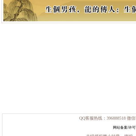
QQ客服热线：396888518 微信客
网站备案/许