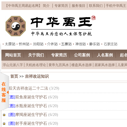
【中华禹王周易起名网】 简介
专家简历
服务项目
联系我们
手机中华禹王
网站首页
关于我们
专家简历
公司案例
人名案例
起
浮山元派八字
天机姓名理论
黄帝九宫风水
楼盘风水选择
居家风水选择
儿童
首页
>>
吉祥改运知识
后天吉祥改运二十二法
(
3/29
)
[图]
双鱼座诞生守护石
(
6/20
)
[图]
水瓶座诞生守护石
(
6/20
)
[图]
摩羯座诞生守护石
(
6/20
)
[图]
射手座诞生守护石
(
6/20
)