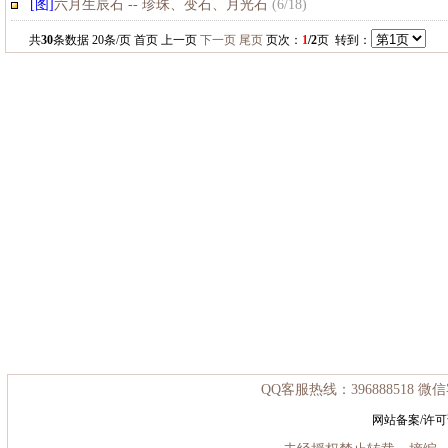
[图]
六月生辰石 -- 珍珠、变石、月光石
(
6/18
)
共
30
条数据 20条/页 首页 上一页
下一页
尾页
页次：
1
/2
页 转到：
QQ客服热线：396888518 微信客
网站备案/许