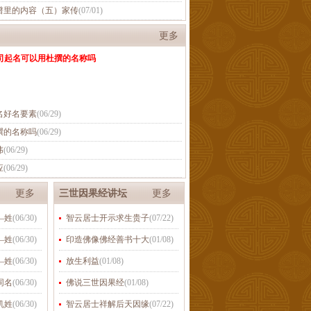
谱里的内容（五）家传
(
07/01
)
更多
司起名可以用杜撰的名称吗
名好名要素
(
06/29
)
撰的名称吗
(
06/29
)
讳
(
06/29
)
应
(
06/29
)
更多
三世因果经讲坛
更多
—姓
(
06/30
)
智云居士开示求生贵子
(
07/22
)
—姓
(
06/30
)
印造佛像佛经善书十大
(
01/08
)
—姓
(
06/30
)
放生利益
(
01/08
)
同名
(
06/30
)
佛说三世因果经
(
01/08
)
机姓
(
06/30
)
智云居士祥解后天因缘
(
07/22
)