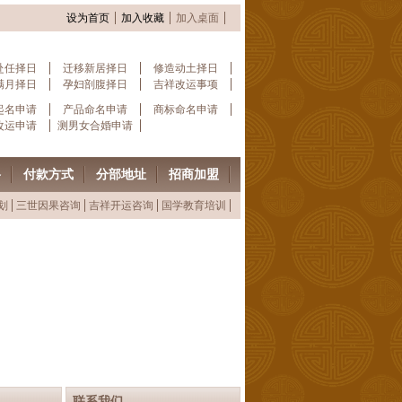
设为首页
加入收藏
加入桌面
赴任择日
迁移新居择日
修造动土择日
满月择日
孕妇剖腹择日
吉祥改运事项
起名申请
产品命名申请
商标命名申请
改运申请
测男女合婚申请
格
付款方式
分部地址
招商加盟
划
三世因果咨询
吉祥开运咨询
国学教育培训
联系我们