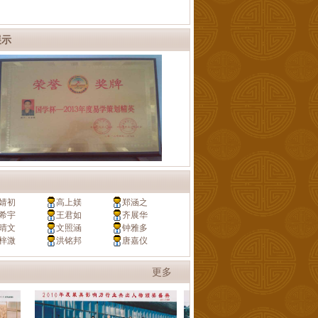
展示
婧初
高上媄
郑涵之
希宇
王君如
齐展华
晴文
文照涵
钟雅多
梓溦
洪铭邦
唐嘉仪
更多