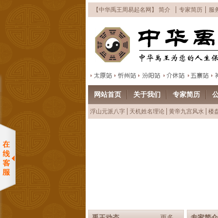
【中华禹王周易起名网】 简介
专家简历
服
网站首页
关于我们
专家简历
浮山元派八字
天机姓名理论
黄帝九宫风水
楼
纳音天机姓名预测学面授班面向
禹王动态
更多
专家简介