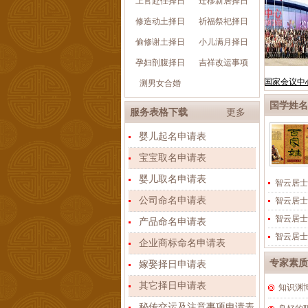
上官赴任择日
迁移新居择日
修造动土择日
祈福祭祀择日
偷修谢土择日
小儿满月择日
孕妇剖腹择日
吉祥改运事项
测男女合婚
国学姓名
服务表格下载
更多
婴儿起名申请表
宝宝取名申请表
婴儿取名申请表
智云居士
公司命名申请表
智云居士
智云居士
产品命名申请表
智云居士
企业商标命名申请表
专家素质
嫁娶择日申请表
其它择日申请表
知识渊
秘传交运及注意事项申请表