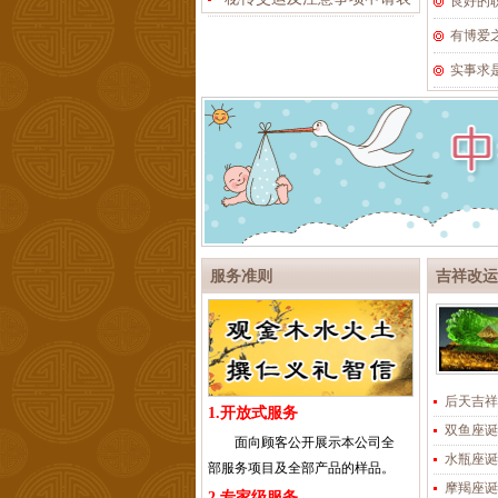
良好的
有博爱
实事求
服务准则
吉祥改运
后天吉祥
1.开放式服务
双鱼座诞
面向顾客公开展示本公司全
水瓶座诞
部服务项目及全部产品的样品。
摩羯座诞
2.专家级服务