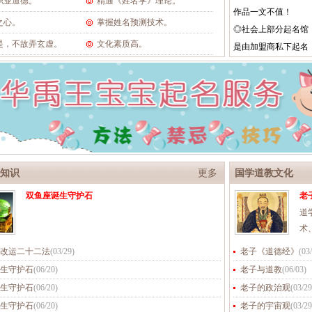
职业道德。
精通《姓名学》理论。
作品一文不值！
之心。
掌握姓名预测技术。
◎社会上部分起名馆
是，不故弄玄虚。
文化素质高。
是由加盟商私下起名
知识
更多
国学道教文化
双鱼座诞生守护石
老
道
术
改运二十二法
(
03/29
)
老子《道德经》
(
03
生守护石
(
06/20
)
老子与道教
(
06/03
)
生守护石
(
06/20
)
老子的政治观
(
03/29
生守护石
(
06/20
)
老子的宇宙观
(
03/29