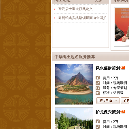
智云居士重大获奖论文
周易经典实战培训班面向全国招
中华禹王起名服务推荐
男女合婚咨询
费用：1000
时间：现场或三
服务：专家咨询
标准：钻石级
开业择日
费用：588
时间：三天