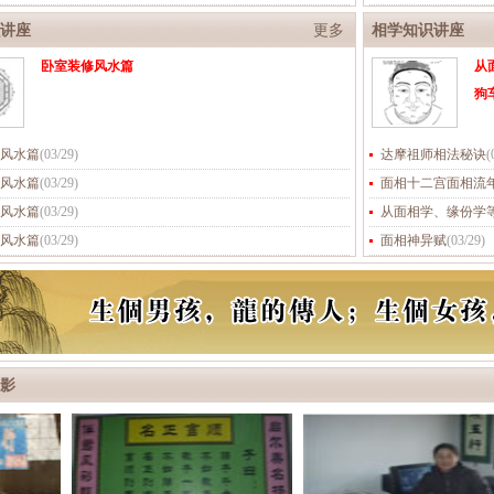
讲座
更多
相学知识讲座
卧室装修风水篇
从
狗
风水篇
(
03/29
)
达摩祖师相法秘诀
(
风水篇
(
03/29
)
面相十二宫面相流
风水篇
(
03/29
)
从面相学、缘份学
风水篇
(
03/29
)
面相神异赋
(
03/29
)
影