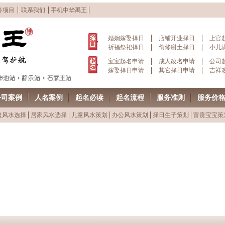
务项目
联系我们
手机中华禹王
婚姻嫁娶择日
店铺开业择日
上官
祈福祭祀择日
偷修谢土择日
小儿
宝宝起名申请
成人改名申请
公司
嫁娶择日申请
其它择日申请
吉祥
公司案例
人名案例
起名必读
起名流程
服务准则
服务价
盘风水选择
居家风水选择
儿童风水策划
办公风水策划
择日生子策划
富贵宝宝策