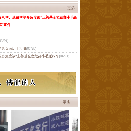
更多
面相学、缘份学等多角度谈“上善基金拦截郝小毛贩
车”事件
03/29
)
年男女面痣手相图
(
03/29
)
等多角度谈“上善基金拦截郝小毛贩狗车
(
06/21
)
更多