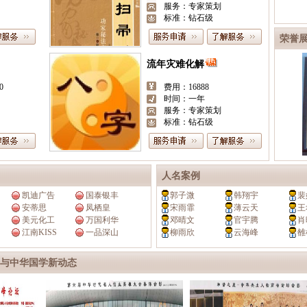
服务：专家策划
标准：钻石级
荣誉
动土择日
费用：500
时间：五日
服务：专家策划
标准：钻石级
人名案例
凯迪广告
国泰银丰
郭子溦
韩翔宇
裴
安蒂思
凤栖皇
宋雨霏
薄云天
王
美元化工
万国利华
邓晴文
官宇腾
肖
江南KISS
一品深山
柳雨欣
云海峰
雒
与中华国学新动态