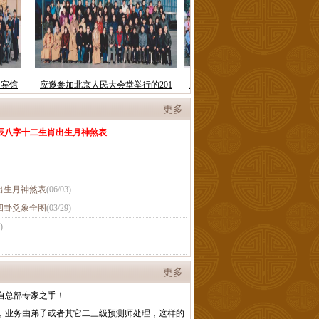
更多
辰八字十二生肖出生月神煞表
出生月神煞表
(
06/03
)
四卦爻象全图
(
03/29
)
)
更多
自总部专家之手！
，业务由弟子或者其它二三级预测师处理，这样的