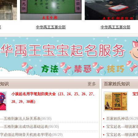
知识
更多
百家姓氏知识
小孩起名用字笔划归类大全（23、24、25、26、27、
宝
28、29、30画）
—五格剖象法人际关系表
(
06/30
)
百家姓氏神话
(
06/29
—五格剖象法成功运基础运表
(
06/30
)
宝宝起名—细说家
字必须运用纳音天机姓名学理论
(
06/29
)
宝宝起名—细说家