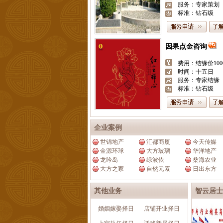
服务：专家策划
标准：钻石级
搬家择日
费用：568
时间：五日
服务：专家策划
标准：钻石级
企业案例
世锦地产
汇都商厦
今天传媒
金源环球
大方玻璃
华洋地产
龙吟岛
绿波依
桑海农业
大方之家
自然元素
日出东方
其他业务
智云居士
婚姻嫁娶择日
店铺开业择日