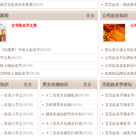
谈宝宝起名好名要素
(
06/29
)
宝宝起名—细说家
新闻
更多
公司起名知识
古书取名字之美
公
《红楼梦》中的人起名字
(
06/29
)
智云居士谈公司起
字之美
(
06/29
)
公司起名可以用杜
给人物起名字
(
06/29
)
公司起名选名的忌
怎样给人物起名字
(
06/29
)
名称的品牌起名效
知识
更多
男女合婚知识
更多
天机姓名学讲坛
名—生辰八字之
(
06/29
)
十二生肖大合婚歌决
(
06/30
)
宝宝起名字测名字
名—生辰八字之
(
06/30
)
怎样看男女合婚
(
06/29
)
宝宝起名字测名字
名—生辰八字之
(
06/29
)
感悟非诚勿扰节目中刘
(
07/04
)
宝宝起名字测名字
名—生辰八字之
(
06/29
)
十二生肖不合婚五行原
(
06/30
)
宝宝起名测名字—
名—生辰八字之
(
06/29
)
十二生肖合婚五行原理
(
06/30
)
宝宝起名—纳音天