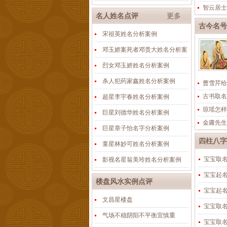
智云居士
名人姓名点评
更多
古今名号
宋祖英姓名分析案例
邓玉娇案死者邓贵大姓名分析案
烈女邓玉娇姓名分析案例
杀人犯药家鑫姓名分析案例
曹雪芹给
古书取名
超星李宇春姓名分析案例
琼瑶怎样
巨星刘德华姓名分析案例
金庸先生
巨星章子怡名字分析案例
四柱八字
童星林妙可姓名分析案例
宝宝取
影视名星翁美玲姓名分析案例
宝宝起
楼盘风水实例点评
宝宝起
文昌星楼盘
宝宝取
气场不稳阴阳不平衡宜慎重
宝宝取