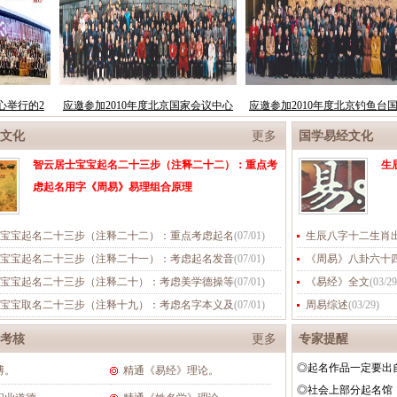
文化
更多
国学易经文化
智云居士宝宝起名二十三步（注释二十二）：重点考
生
虑起名用字《周易》易理组合原理
宝宝起名二十三步（注释二十二）：重点考虑起名
(
07/01
)
生辰八字十二生肖
宝宝起名二十三步（注释二十一）：考虑起名发音
(
07/01
)
《周易》八卦六十
宝宝起名二十三步（注释二十）：考虑美学德操等
(
07/01
)
《易经》全文
(
03/29
宝宝取名二十三步（注释十九）：考虑名字本义及
(
07/01
)
周易综述
(
03/29
)
考核
更多
专家提醒
◎起名作品一定要出
博。
精通《易经》理论。
◎社会上部分起名馆