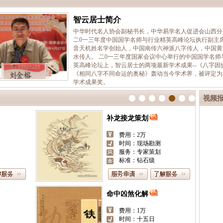
智云居士简介
中华时代名人协会副秘书长，中华易学名人促进会山西分
二0一三年度中国国学名师与行业精英高峰论坛执行副主
音天机姓名学创始人，中国南传六神派八字传人，中国黄
水传人。 二0一三年度国家会议中心举行的中国国学名师
英高峰论坛上，智云居士的两项最新学术成果--《八字因
《相同八字不同命运的奥秘》轰动当今学术界，被评定为
学术成果奖。
视频
祈福父母消灾延寿
费用：随缘布施
日
时间：十日
服务：专家策划
标准：功德级
嫁娶择日
费用：1000
时间：五日