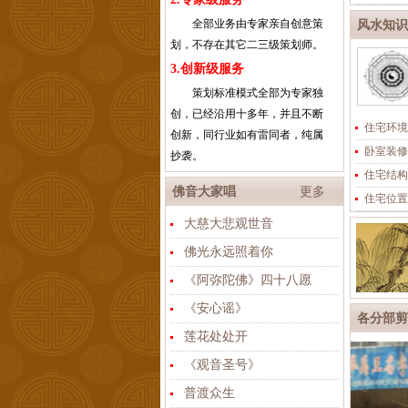
全部业务由专家亲自创意策
风水知识
划，不存在其它二三级策划师。
3.创新级服务
策划标准模式全部为专家独
创，已经沿用十多年，并且不断
住宅环境
创新，同行业如有雷同者，纯属
卧室装修
抄袭。
住宅结构
佛音大家唱
更多
住宅位置
大慈大悲观世音
佛光永远照着你
《阿弥陀佛》四十八愿
《安心谣》
各分部剪
莲花处处开
《观音圣号》
普渡众生