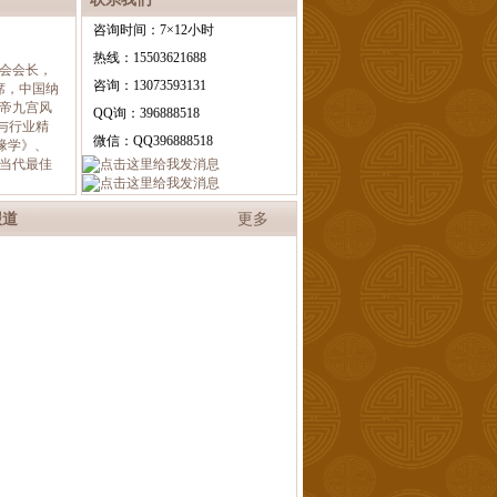
咨询时间：7×12小时
热线：15503621688
会会长，
咨询：13073593131
席，中国纳
帝九宫风
QQ询：396888518
与行业精
微信：QQ396888518
缘学》、
当代最佳
报道
更多