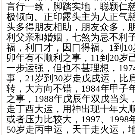
言行一致，脚踏实地，聪颖仁
极倾向。正印露头主为人正气
头多得朋友相助，朋友众多，
利父亲和婚姻，七煞为忌不利
福，利口才，因口得福。
1
到
10
卯年有不顺利之事，
11
到
20
岁
一步运强，但也不甚理想，
197
事，
21
岁到
30
岁走戊戌运，比
转，大方向不错，
1984
年甲子
之事，
1988
年戊辰年双戊当头
走丁酉大运，用神出现十年大
或者压力比较大，
1997
、
1998
50
岁走丙申运，天干走火运，