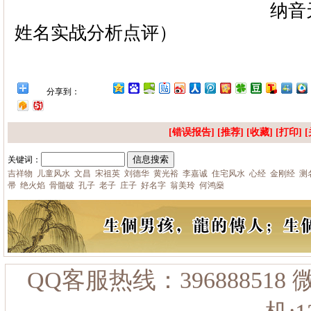
纳音天机姓名理
姓名实战分析点评）
分享到：
[错误报告] [推荐] [
收藏
] [
打印
] [
关键词：
吉祥物
儿童风水
文昌
宋祖英
刘德华
黄光裕
李嘉诚
住宅风水
心经
金刚经
测
帚
绝火焰
骨髓破
孔子
老子
庄子
好名字
翁美玲
何鸿燊
QQ客服热线：396888518