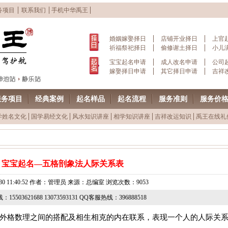
务项目
联系我们
手机中华禹王
婚姻嫁娶择日
店铺开业择日
上官
祈福祭祀择日
偷修谢土择日
小儿
宝宝起名申请
成人改名申请
公司
嫁娶择日申请
其它择日申请
吉祥
服务项目
经典案例
起名样品
起名流程
服务准则
服务价
学姓名文化
国学易经文化
风水知识讲座
相学知识讲座
吉祥改运知识
禹王在线礼
宝宝起名—五格剖象法人际关系表
06-30 11:40:52 作者：管理员 来源：总编室 浏览次数：9053
15503621688 13073593131 QQ客服热线：396888518
外格数理之间的搭配及相生相克的内在联系，表现一个人的人际关