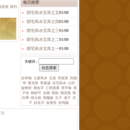
每日推荐
桃花煞
铁扫
阴宅风水宝库之五
01/08
阴宅风水宝库之四
01/08
阴宅风水宝库之三
01/08
阴宅风水宝库之二
01/08
阴宅风水宝库之一
01/08
关键词：
吉祥物
儿童风水
文昌
宋祖英
刘德
华
黄光裕
李嘉诚
住宅风水
心经
金刚经
测名字
三世因果
李宇春
章
子怡
林妙可
合婚
面痣
桃花煞
铁
扫帚
绝火焰
骨髓破
孔子
老子
庄
子
好名字
翁美玲
何鸿燊
31