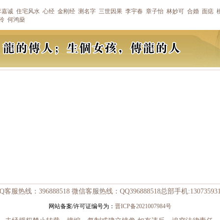
李嘉诚
住宅风水
心经
金刚经
测名字
三世因果
李宇春
章子怡
林妙可
合婚
面痣
玲
何鸿燊
Q客服热线：396888518 微信客服热线：QQ396888518总部手机:130735931
网站备案/许可证编号为：
晋ICP备2021007984号