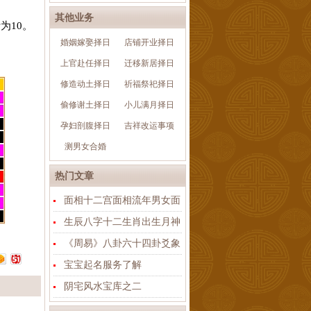
其他业务
计为
10
。
婚姻嫁娶择日
店铺开业择日
上官赴任择日
迁移新居择日
修造动土择日
祈福祭祀择日
偷修谢土择日
小儿满月择日
孕妇剖腹择日
吉祥改运事项
测男女合婚
热门文章
面相十二宫面相流年男女面
生辰八字十二生肖出生月神
《周易》八卦六十四卦爻象
宝宝起名服务了解
阴宅风水宝库之二