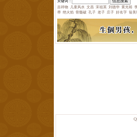
关键词：
吉祥物
儿童风水
文昌
宋祖英
刘德华
黄光裕
帚
绝火焰
骨髓破
孔子
老子
庄子
好名字
翁美
Q