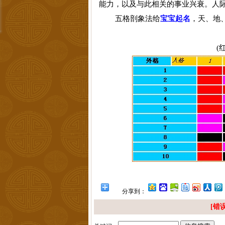
能力，以及与此相关的事业兴衰。人
五格剖象法给
宝宝起名
，
天、地
(
分享到：
[错误