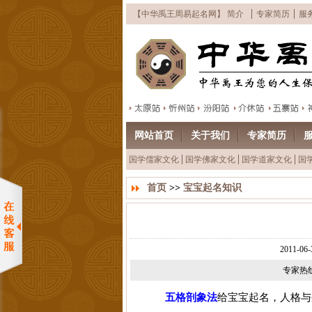
【中华禹王周易起名网】 简介
专家简历
服
网站首页
关于我们
专家简历
国学儒家文化
国学佛家文化
国学道家文化
国
首页
>>
宝宝起名知识
2011-
专家热线：
五格剖象法
给宝宝起名，人格与