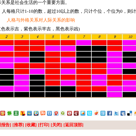
际关系是社会生活的一个重要方面。
、人每格只计
1-10
的数，超过
10
以上的数，只计个位，个位为
0
，则
人格与外格关系对人际关系的影响
红色表示吉，紫色表示半吉，黑色表示凶
)
报告] [推荐] [
收藏
] [
打印
] [
关闭
] [
返回顶部
]