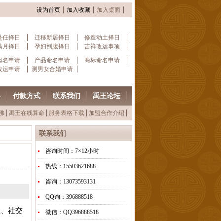
设为首页
加入收藏
加入桌面
赴任择日
迁移新居择日
修造动土择日
满月择日
孕妇剖腹择日
吉祥改运事项
起名申请
产品命名申请
商标命名申请
改运申请
测男女合婚申请
格
付款方式
联系我们
禹王论坛
佛
禹王在线算命
服务表格下载
加盟合作介绍
联系我们
咨询时间：7×12小时
热线：15503621688
咨询：13073593131
QQ询：396888518
系、社交
微信：QQ396888518