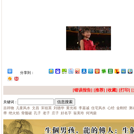
分享到：
[错误报告] [推荐] [
收藏
] [
打印
] [
关键词：
吉祥物
儿童风水
文昌
宋祖英
刘德华
黄光裕
李嘉诚
住宅风水
心经
金刚经
测
帚
绝火焰
骨髓破
孔子
老子
庄子
好名字
翁美玲
何鸿燊