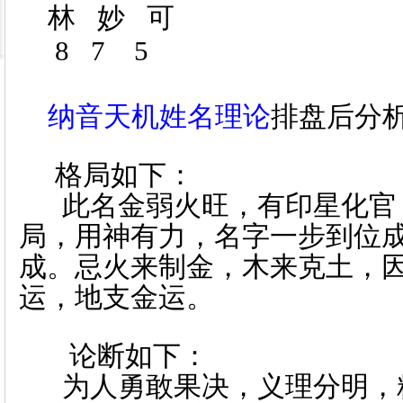
林
妙
可
8 7
5
纳音天机姓名理论
排盘后分
格局如下：
此名金弱火旺，有印星化官
局，用神有力，名字一步到位
成。忌火来制金，木来克土，
运，地支金运。
论断如下：
为人勇敢果决，义理分明，