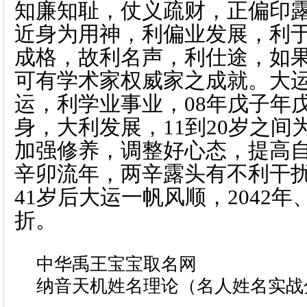
知廉知耻，仗义疏财，正偏印
近身为用神，利偏业发展，利
成格，故利名声，利仕途，如
可有学术家权威家之成就。大
运，利学业事业，
08
年戊子年
身，大利发展，
11
到
20
岁之间
加强修养，调整好心态，提高
辛卯流年，两辛露头有不利干
41
岁后大运一帆风顺，
2042
年
折。
中华禹王宝宝取名网
纳音天机姓名理论（名人姓名实战