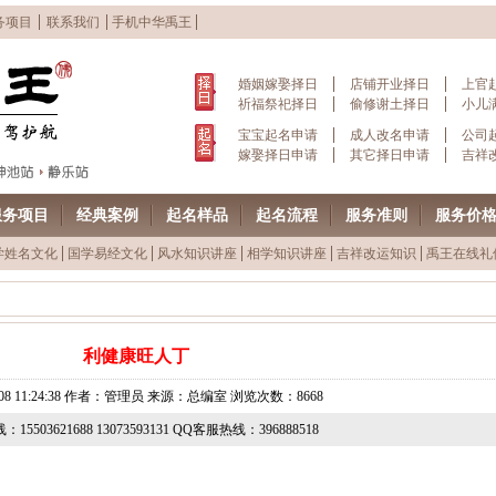
务项目
联系我们
手机中华禹王
婚姻嫁娶择日
店铺开业择日
上官
祈福祭祀择日
偷修谢土择日
小儿
宝宝起名申请
成人改名申请
公司
嫁娶择日申请
其它择日申请
吉祥
服务项目
经典案例
起名样品
起名流程
服务准则
服务价
学姓名文化
国学易经文化
风水知识讲座
相学知识讲座
吉祥改运知识
禹王在线礼
利健康旺人丁
01-08 11:24:38 作者：管理员 来源：总编室 浏览次数：8668
15503621688 13073593131 QQ客服热线：396888518