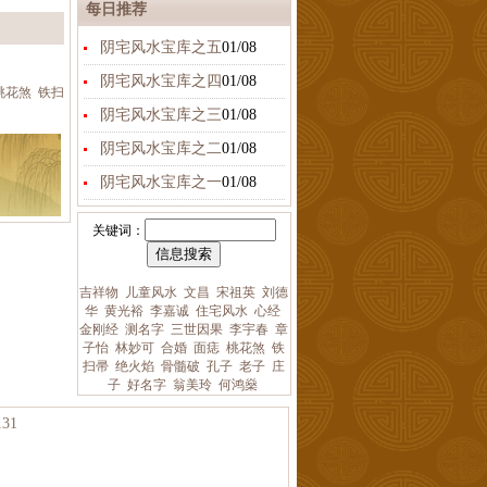
每日推荐
阴宅风水宝库之五
01/08
阴宅风水宝库之四
01/08
桃花煞
铁扫
阴宅风水宝库之三
01/08
阴宅风水宝库之二
01/08
阴宅风水宝库之一
01/08
关键词：
吉祥物
儿童风水
文昌
宋祖英
刘德
华
黄光裕
李嘉诚
住宅风水
心经
金刚经
测名字
三世因果
李宇春
章
子怡
林妙可
合婚
面痣
桃花煞
铁
扫帚
绝火焰
骨髓破
孔子
老子
庄
子
好名字
翁美玲
何鸿燊
31