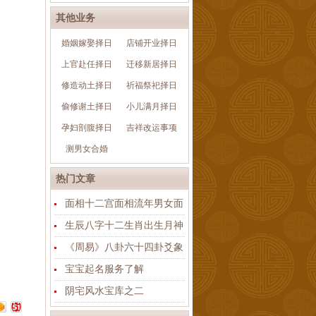
其他业务
婚姻嫁娶择日
店铺开业择日
上官赴任择日
迁移新居择日
修造动土择日
祈福祭祀择日
偷修谢土择日
小儿满月择日
孕妇剖腹择日
吉祥改运事项
测男女合婚
热门文章
面相十二宫面相流年男女面
生辰八字十二生肖出生月神
《周易》八卦六十四卦爻象
宝宝起名服务了解
阴宅风水宝库之二