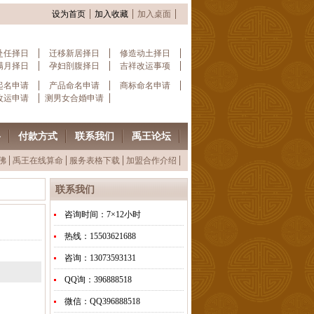
设为首页
加入收藏
加入桌面
赴任择日
迁移新居择日
修造动土择日
满月择日
孕妇剖腹择日
吉祥改运事项
起名申请
产品命名申请
商标命名申请
改运申请
测男女合婚申请
格
付款方式
联系我们
禹王论坛
佛
禹王在线算命
服务表格下载
加盟合作介绍
联系我们
咨询时间：7×12小时
热线：15503621688
咨询：13073593131
QQ询：396888518
微信：QQ396888518