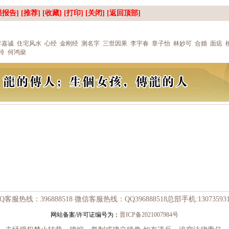
报告] [推荐] [
收藏
] [
打印
] [
关闭
] [
返回顶部
]
李嘉诚
住宅风水
心经
金刚经
测名字
三世因果
李宇春
章子怡
林妙可
合婚
面痣
玲
何鸿燊
Q客服热线：396888518 微信客服热线：QQ396888518总部手机:130735931
网站备案/许可证编号为：
晋ICP备2021007984号