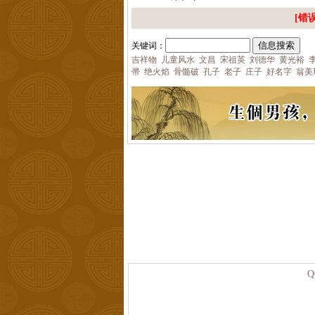
[错误
关键词：
吉祥物
儿童风水
文昌
宋祖英
刘德华
黄光裕
帚
绝火焰
骨髓破
孔子
老子
庄子
好名字
翁美
Q