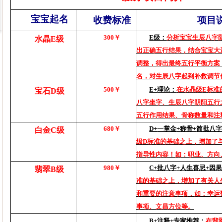
宝宝起名
收费标准
项目
300
￥
E
级：
分析宝宝生辰八字
水晶
E
级
出正确五行结果，结合宝宝大
调整，得出最终五行平衡方案
名，对生辰八字起到补救调节
500
￥
E+
理论
：
在水晶级
E
标准
宝石
D
级
八字坐字、生辰八字阴阳五行
五行作用结果、骨称数量和注
680
￥
D+
一掌金
+
称骨
+
简批八
白金
C
级
级
D
标准的基础之上，增加了
指导性内容！如：职业、方向
980
￥
C+
批八字
+
人生喜忌
+
因
翡翠
B
级
准的基础之上，增加了有关人
和重要的注意事项，如：幸运
事项、文昌方位等。
B+
注释+
专家推荐
：
在翡