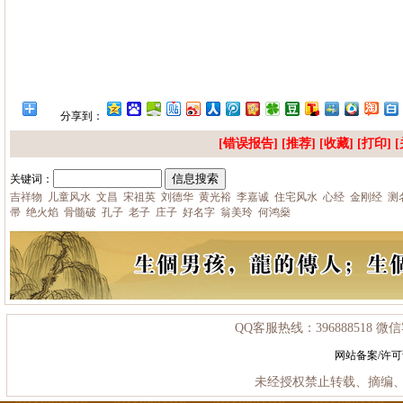
分享到：
[错误报告] [推荐] [
收藏
] [
打印
] [
关键词：
吉祥物
儿童风水
文昌
宋祖英
刘德华
黄光裕
李嘉诚
住宅风水
心经
金刚经
测
帚
绝火焰
骨髓破
孔子
老子
庄子
好名字
翁美玲
何鸿燊
QQ客服热线：396888518 微信客
网站备案/许
未经授权禁止转载、摘编、