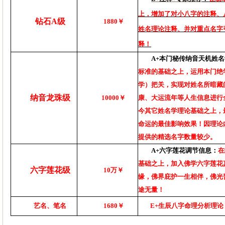
上，增加了对小八字的注释、
钻石
A
级
1880
￥
姓名理论注释、并对重点名字
释！
A+
本门秘传纳音天机姓名
标准的基础之上，运用本门绝
学）把关，实现对姓名所暗藏
纳音龙珠级
10000
￥
康、大运流年等人生信息进行
今其它姓名学理论基础之上，
命运的最佳影响效果！因理论
提供的精选名字数量较少。
A+
六字莲花调节信息：
在
基础之上，加入佛学六字莲花
六字莲花级
10
万￥
缘，佛界庇护一生相伴，佛光
途无量！
艺名、笔名
1680
￥
E+
生辰八字命理分析理论