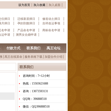
设为首页
加入收藏
加入桌面
赴任择日
迁移新居择日
修造动土择日
满月择日
孕妇剖腹择日
吉祥改运事项
起名申请
产品命名申请
商标命名申请
改运申请
测男女合婚申请
格
付款方式
联系我们
禹王论坛
佛
禹王在线算命
服务表格下载
加盟合作介绍
联系我们
咨询时间：7×12小时
热线：15503621688
咨询：13073593131
QQ询：396888518
微信：QQ396888518