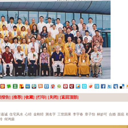
报告] [推荐] [
收藏
] [
打印
] [
关闭
] [
返回顶部
]
李嘉诚
住宅风水
心经
金刚经
测名字
三世因果
李宇春
章子怡
林妙可
合婚
面痣
玲
何鸿燊