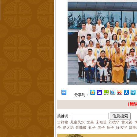
分享到：
[错误
关键词：
吉祥物
儿童风水
文昌
宋祖英
刘德华
黄光裕
帚
绝火焰
骨髓破
孔子
老子
庄子
好名字
翁美