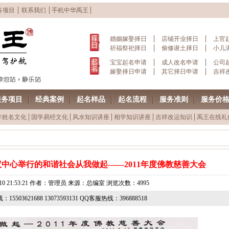
务项目
联系我们
手机中华禹王
婚姻嫁娶择日
店铺开业择日
上官
祈福祭祀择日
偷修谢土择日
小儿
宝宝起名申请
成人改名申请
公司
嫁娶择日申请
其它择日申请
吉祥
服务项目
经典案例
起名样品
起名流程
服务准则
服务价
学姓名文化
国学易经文化
风水知识讲座
相学知识讲座
吉祥改运知识
禹王在线礼
中心举行的和谐社会从我做起——2011年度佛教慈善大会
07-10 21:53:21 作者：管理员 来源：总编室 浏览次数：4995
15503621688 13073593131 QQ客服热线：396888518