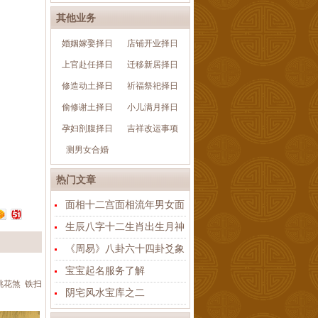
其他业务
婚姻嫁娶择日
店铺开业择日
上官赴任择日
迁移新居择日
修造动土择日
祈福祭祀择日
偷修谢土择日
小儿满月择日
孕妇剖腹择日
吉祥改运事项
测男女合婚
热门文章
面相十二宫面相流年男女面
生辰八字十二生肖出生月神
《周易》八卦六十四卦爻象
宝宝起名服务了解
桃花煞
铁扫
阴宅风水宝库之二