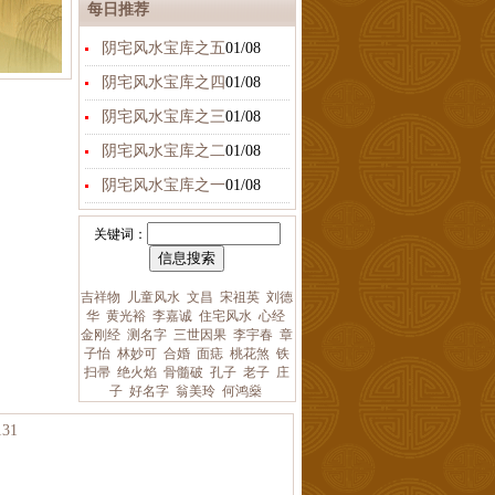
每日推荐
阴宅风水宝库之五
01/08
阴宅风水宝库之四
01/08
阴宅风水宝库之三
01/08
阴宅风水宝库之二
01/08
阴宅风水宝库之一
01/08
关键词：
吉祥物
儿童风水
文昌
宋祖英
刘德
华
黄光裕
李嘉诚
住宅风水
心经
金刚经
测名字
三世因果
李宇春
章
子怡
林妙可
合婚
面痣
桃花煞
铁
扫帚
绝火焰
骨髓破
孔子
老子
庄
子
好名字
翁美玲
何鸿燊
31