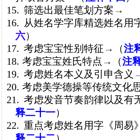
15.
筛选出最佳笔划方案→
16.
从姓名学字库精选姓名用
六
）
17.
考虑宝宝性别特征
→
（
注
18.
考虑宝宝姓氏特点
→
（
注
19.
考虑姓名本义及引申含义
20.
考虑美学德操等传统文化
21.
考
虑发音节奏韵律以及
有
释二十一
）
22.
重点考虑姓名用字《周易
释二十二
）