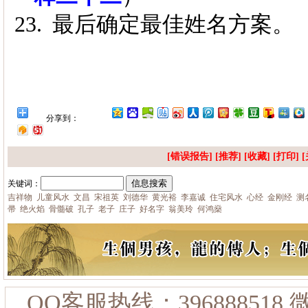
23.
最后确定最佳姓名方案。
分享到：
[错误报告] [推荐] [
收藏
] [
打印
] [
关键词：
吉祥物
儿童风水
文昌
宋祖英
刘德华
黄光裕
李嘉诚
住宅风水
心经
金刚经
测
帚
绝火焰
骨髓破
孔子
老子
庄子
好名字
翁美玲
何鸿燊
QQ客服热线：396888518