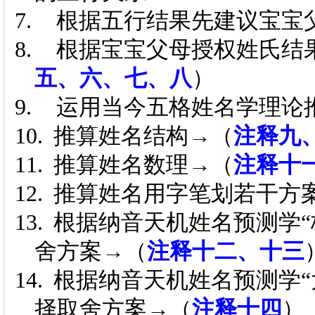
7.
根据五行结果先建议宝宝
8.
根据宝宝父母授权姓氏结
五、六、七、八
）
9.
运用当今五格姓名学理论
10.
推算姓名结构→
（
注释九
11.
推算姓名数理→
（
注释十
12.
推算姓名用字笔划若干方
13.
根据纳音天机姓名预测学“
舍方案→
（
注释十二、十三
14.
根据纳音天机姓名预测学“
择取舍方案→
（
注释十四
）