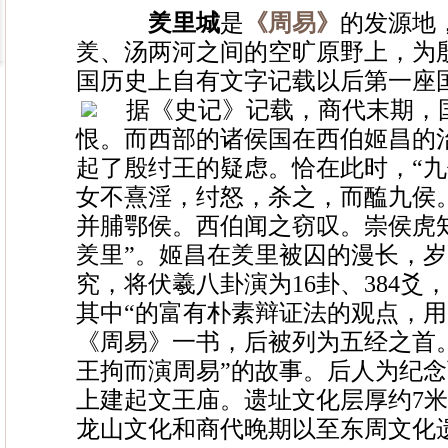
羑里城
是
《周易》
的发源地
羑、汤两河之间的空旷原野上，为
国历史上自有文字记载以后第一座
据
《史记》记载，商代末期，
恨。而西部的诸侯国在西伯姬昌的
起了殷纣王的疑虑。恰在此时，“
女不熹淫，纣怒，杀之，而醢九侯
并脯鄂侯。西伯闻之窃叹。崇侯虎
羑里”。姬昌在羑里被囚的漫长，
究，将伏羲八卦演为16卦、384爻
其中“的富有朴素辩证法的观点，
《周易》一书，后被列为五经之首
王拘而演周易”的故事。后人为纪
上建起文王庙。遗址文化层厚约7
龙山文化和商代晚期以至东周文化