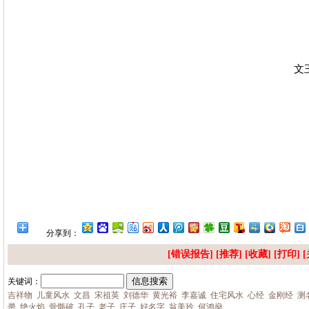
文
分享到：
[错误报告] [推荐] [
收藏
] [
打印
] [
关键词：
吉祥物
儿童风水
文昌
宋祖英
刘德华
黄光裕
李嘉诚
住宅风水
心经
金刚经
测
帚
绝火焰
骨髓破
孔子
老子
庄子
好名字
翁美玲
何鸿燊