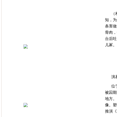
（
知，为
条害做
骨肉，
台后吐
儿冢。
演
位
被囚期
地方。
像。塑
推演《