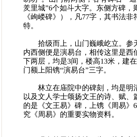
羑里城”6个如斗大字。东侧方碑，
《岣嵝碑》），凡77字，其书法非
特。
拾级而上，山门巍峨屹立。参天
内西侧便是演易台，相传这里是西
下两层，均是3间，楼高13米，建
门额上阳镌“演易台”三字。
林立在庙院中的碑刻，均是明清
以及文人学士颂扬文王的诗、赋、
的是《文王易》碑，上镌《周易》6
究《周易》的重要实物资料。