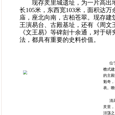
现存羑里城遗址，为一片高出地
长105米，东西宽103米，面积达
庙，座北向南，古柏苍翠。现存建
王演易台、古殿基址，还有《周文
《文王易》等碑刻十余通，对于研
法，都具有重要的史料价值。
位
檐式建
的主殿
魁奇，
表。瞻
清
羑里，
洹荡之