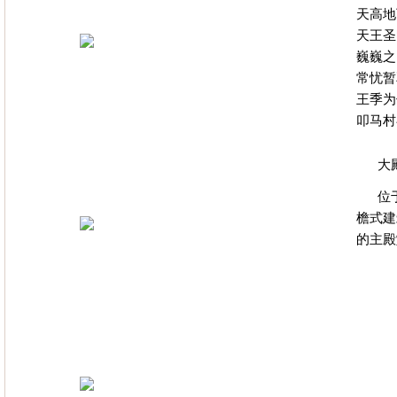
天高地
天王圣
巍巍之
常忧暂
王季为
叩马村
大
位
檐式建
的主殿