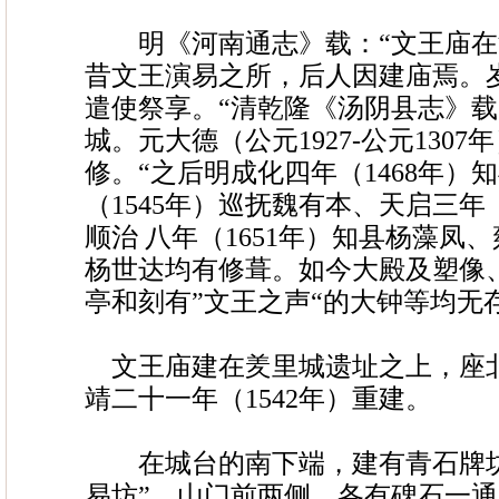
明《河南通志》载：“文王庙在
昔文王演易之所，后人因建庙焉。
遣使祭享。“清乾隆《汤阴县志》载
城。元大德（公元1927-公元130
修。“之后明成化四年（1468年）
（1545年）巡抚魏有本、天启三年
顺治 八年（1651年）知县杨藻凤、
杨世达均有修葺。如今大殿及塑像
亭和刻有”文王之声“的大钟等均无
文王庙建在羑里城遗址之上，座
靖二十一年（1542年）重建。
在城台的南下端，建有青石牌坊
易坊”。山门前两侧，各有碑石一通