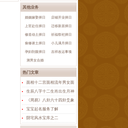
其他业务
婚姻嫁娶择日
店铺开业择日
上官赴任择日
迁移新居择日
修造动土择日
祈福祭祀择日
偷修谢土择日
小儿满月择日
孕妇剖腹择日
吉祥改运事项
测男女合婚
热门文章
面相十二宫面相流年男女面
生辰八字十二生肖出生月神
《周易》八卦六十四卦爻象
宝宝起名服务了解
阴宅风水宝库之二