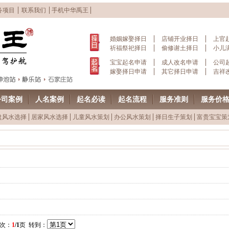
务项目
联系我们
手机中华禹王
婚姻嫁娶择日
店铺开业择日
上官
祈福祭祀择日
偷修谢土择日
小儿
宝宝起名申请
成人改名申请
公司
嫁娶择日申请
其它择日申请
吉祥
公司案例
人名案例
起名必读
起名流程
服务准则
服务价
盘风水选择
居家风水选择
儿童风水策划
办公风水策划
择日生子策划
富贵宝宝策
页次：
1
/1
页 转到：