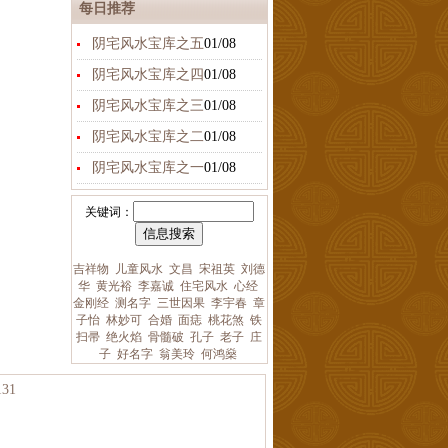
每日推荐
阴宅风水宝库之五
01/08
阴宅风水宝库之四
01/08
阴宅风水宝库之三
01/08
阴宅风水宝库之二
01/08
阴宅风水宝库之一
01/08
关键词：
吉祥物
儿童风水
文昌
宋祖英
刘德
华
黄光裕
李嘉诚
住宅风水
心经
金刚经
测名字
三世因果
李宇春
章
子怡
林妙可
合婚
面痣
桃花煞
铁
扫帚
绝火焰
骨髓破
孔子
老子
庄
子
好名字
翁美玲
何鸿燊
31