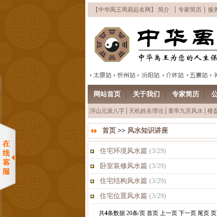
【中华禹王周易起名网】 简介
专家简历
服
网站首页
关于我们
专家简历
浮山元派八字
天机姓名理论
黄帝九宫风水
楼
首页
>>
风水知识讲座
住宅环境风水篇
(
3/29
)
卧室装修风水篇
(
3/29
)
住宅结构风水篇
(
3/29
)
住宅位置风水篇
(
3/29
)
共
4
条数据 20条/页 首页 上一页 下一页 尾页 