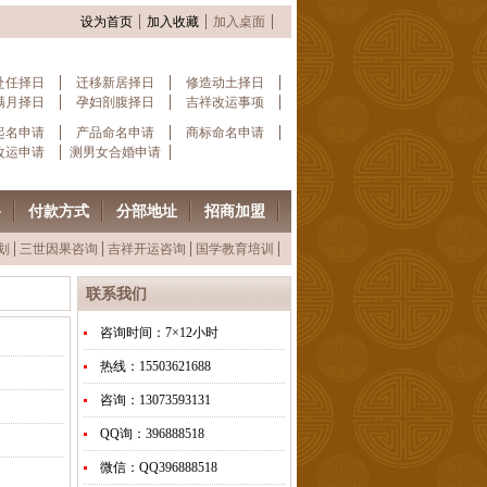
设为首页
加入收藏
加入桌面
赴任择日
迁移新居择日
修造动土择日
满月择日
孕妇剖腹择日
吉祥改运事项
起名申请
产品命名申请
商标命名申请
改运申请
测男女合婚申请
格
付款方式
分部地址
招商加盟
划
三世因果咨询
吉祥开运咨询
国学教育培训
联系我们
咨询时间：7×12小时
热线：15503621688
咨询：13073593131
QQ询：396888518
微信：QQ396888518