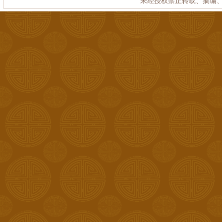
未经授权禁止转载、摘编、