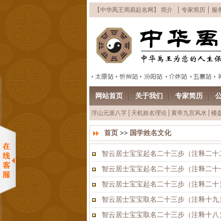
【中华禹王周易起名网】 简介
专家简历
服
网站首页
关于我们
专家简历
浮山元派八字
天机姓名理论
黄帝九宫风水
楼
首页
>>
国学姓名文化
智云居士宝宝起名二十三步（注释二十
智云居士宝宝起名二十三步（注释二十
智云居士宝宝起名二十三步（注释二十
智云居士宝宝取名二十三步（注释十九
智云居士宝宝取名二十三步（注释十八