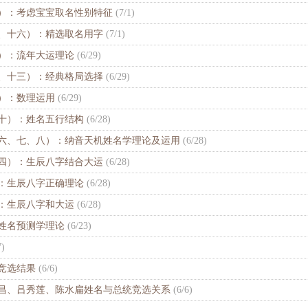
）：考虑宝宝取名性别特征
(
7/1
)
、十六）：精选取名用字
(
7/1
)
）：流年大运理论
(
6/29
)
、十三）：经典格局选择
(
6/29
)
）：数理运用
(
6/29
)
十）：姓名五行结构
(
6/28
)
六、七、八）：纳音天机姓名学理论及运用
(
6/28
)
四）：生辰八字结合大运
(
6/28
)
：生辰八字正确理论
(
6/28
)
：生辰八字和大运
(
6/28
)
姓名预测学理论
(
6/23
)
7
)
竞选结果
(
6/6
)
昌、吕秀莲、陈水扁姓名与总统竞选关系
(
6/6
)