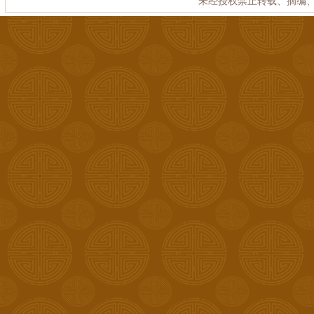
未经授权禁止转载、摘编、